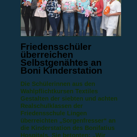
Friedensschüler
überreichen
Selbstgenähtes an
Boni Kinderstation
Die Schülerinnen aus den
Wahlpflichtkursen Textiles
Gestalten der siebten und achten
Realschulklassen der
Friedensschule Lingen
überreichten „Sorgenfresser“ an
die Kinderstation des Bonifatius
Hospitals. Sie betonten: „Wir