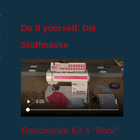
efe
Do it yourself: Die
eförderung
Stoffmaske
utz
G
eschenke für´s "Boni"