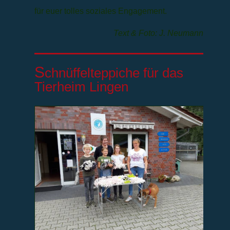
für euer tolles soziales Engagement.
Text & Foto: J. Neumann
S
chnüffelteppiche für das
Tierheim Lingen