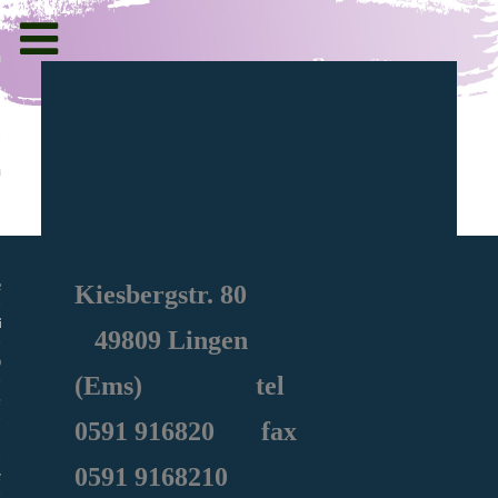
Toggle
navigation
g und Informationen
ht
en
Kiesbergstr. 80
iche
49809 Lingen
e Sozialarbeit
(Ems) tel
0591
916820
fax
0591 9168210
ie