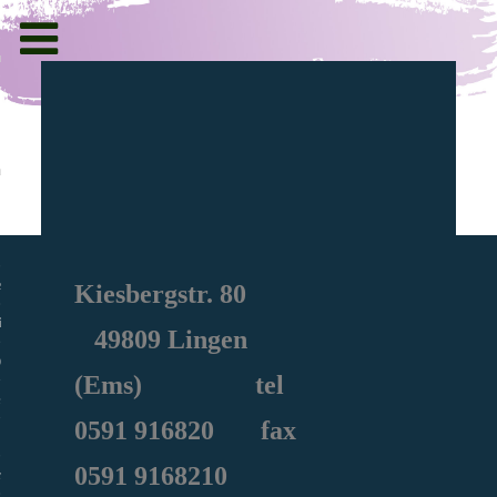
Toggle
navigation
g und Informationen
ht
en
Kiesbergstr. 80
iche
49809 Lingen
e Sozialarbeit
(Ems) tel
0591
916820
fax
0591 9168210
ie