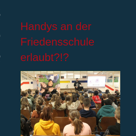
efe
H
andys an der
eförderung
Friedensschule
erlaubt?!?
utz