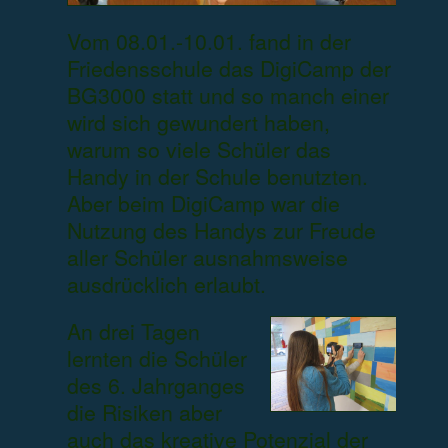
Vom 08.01.-10.01. fand in der
Friedensschule das DigiCamp der
BG3000 statt und so manch einer
wird sich gewundert haben,
warum so viele Schüler das
Handy in der Schule benutzten.
Aber beim DigiCamp war die
Nutzung des Handys zur Freude
aller Schüler ausnahmsweise
ausdrücklich erlaubt.
An drei Tagen
lernten die Schüler
des 6. Jahrganges
die Risiken aber
auch das kreative Potenzial der