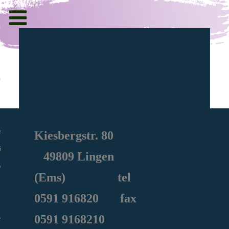
Toggle
navigation
g und Informationen
ht
en
Kiesbergstr. 80
iche
49809 Lingen
e Sozialarbeit
(Ems) tel
0591
916820
fax
0591 9168210
ie