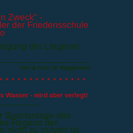
en Zweck" -
er der Friedensschule
ro
migung der Lingener
Text & Foto: W. Roggendorf
* * * * * * * * * * * * * * *
s Wasser - wird aber verlegt!
r Sportanlage des
es Regens der
 nicht zu nutzen ist,