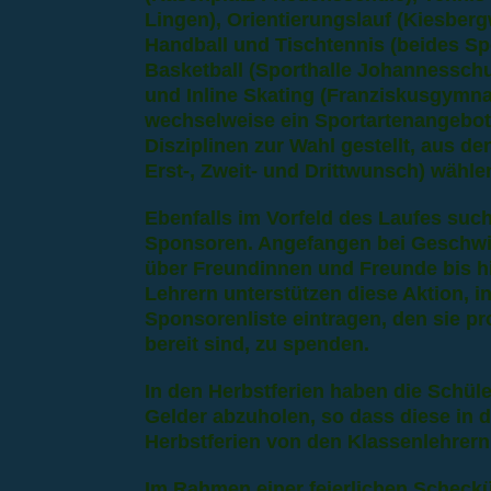
Lingen), Orientierungslauf (Kiesber
Handball und Tischtennis (beides Sp
Basketball (Sporthalle Johannessc
und Inline Skating (Franziskusgymna
wechselweise ein Sportartenangebot 
Disziplinen zur Wahl gestellt, aus de
Erst-, Zweit- und Drittwunsch) wähle
Ebenfalls im Vorfeld des Laufes such
Sponsoren. Angefangen bei Geschwis
über Freundinnen und Freunde bis h
Lehrern unterstützen diese Aktion, i
Sponsorenliste eintragen, den sie p
bereit sind, zu spenden.
In den Herbstferien haben die Schüle
Gelder abzuholen, so dass diese in 
Herbstferien von den Klassenlehrer
Im Rahmen einer feierlichen Scheckü