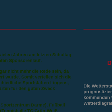
 vielen Jahren am letzten Schultag
nten Sponsorenlauf.
D
ar nicht mehr die Rede sein, da
ert wurde. Somit verteilen sich die
hiedliche Sportstätten Lingens,
Die Wetterst
arten für den guten Zweck
prognostizier
kommenden vi
Wetterdiagr
 Sportzentrum Darme), Fußball
 (Tennishalle TC Grün-Weiß