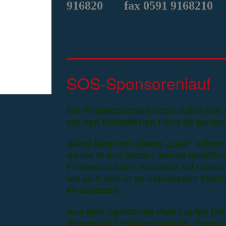
916820
fax 0591 9168210
SOS-Sponsorenlauf
Die Friedensschule veranstaltet seit
vor den Herbstferien ihren so genan
Dabei kann von einem „Lauf" schon g
dieser in den letzten Jahren modifizi
Friedensschüler nunmehr auf untersc
um sich dort in verschiedenen Sport
einzusetzen.
Aus dem Sportarten-Pool Laufen (im
(Rasenplatz Friedensschule), Tennis