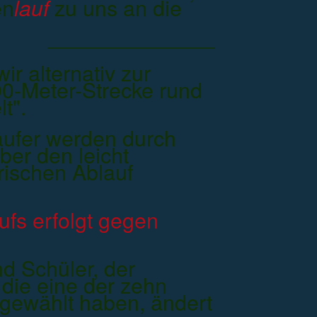
en
lauf
zu uns an die
r alternativ zur
00-Meter-Strecke rund
t".
äufer werden durch
ber den leicht
rischen Ablauf
ufs erfolgt gegen
d Schüler, der
 die eine der zehn
 gewählt haben, ändert