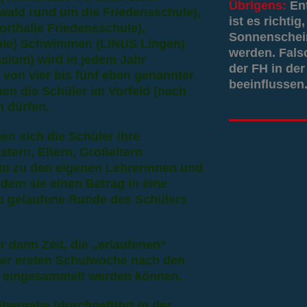
Übrigens:
En
gwald rund um die Friedensschule),
ist es richti
orthalle Friedensschule),
Sonnenschein
hule) Schwimmen (LINUS Lingen)
werden. Fals
sium) wird in jedem Jahr
der FH in der
von vier bis fünf eben genannter
beeinflussen.
nen die Schüler im Vorfeld (nach
n dürfen.
en sich die Schüler ihre
tern, Eltern, Großeltern
in zu den eigenen Lehrerinnen und
ndem sie einen Betrag in eine
ro gelaufene Runde des Schülers
r dann Zeit, die „erlaufenen“
der ersten Schulwoche nach den
n eingesammelt werden können.
bergabe (durchgeführt in der