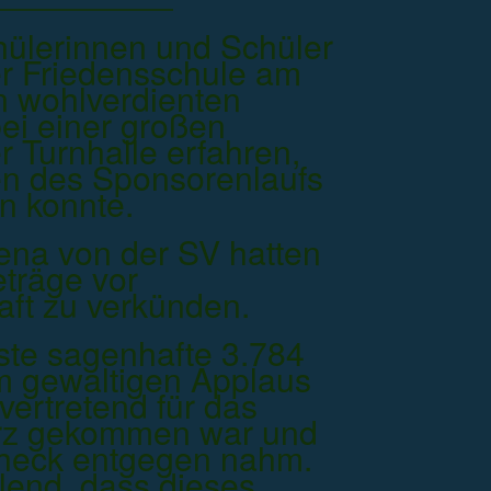
hülerinnen und Schüler
er Friedensschule am
en wohlverdienten
ei einer großen
r Turnhalle erfahren,
en des Sponsorenlaufs
n konnte.
ena von der SV hatten
eträge vor
ft zu verkünden.
ste sagenhafte 3.784
m gewaltigen Applaus
lvertretend für das
rz gekommen war und
heck entgegen nahm.
hlend, dass dieses