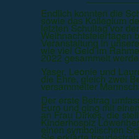
Endlich konnten die Sc
sowie das Kollegium d
letzten Schultag vor d
Weihnachtsfeiertagen b
Veranstaltung in unsere
wie viel Geld im Rahm
2022 gesammelt werde
Yaser, Leonie und Laur
die Ehre, gleich zwei B
versammelter Mannscha
Der erste Betrag umfas
Euro und ging mit eine
an Frau Dirkes, die stel
Kinderhospiz Löwenhe
einen symbolischen Sc
Sie erklärte freudestra