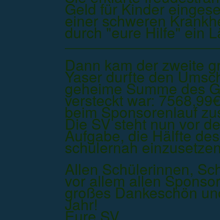
Geld für Kinder eingeset
einer schweren Krankhe
durch "eure Hilfe" ein 
Dann kam der zweite g
Yaser durfte den Umsch
geheime Summe des G
versteckt war: 7568,99
beim Sponsorenlauf 
Die SV steht nun vor d
Aufgabe, die Hälfte des
schülernah einzusetze
Allen Schülerinnen, Sc
vor allem allen Sponso
großes Dankeschön und
Jahr!
Eure SV