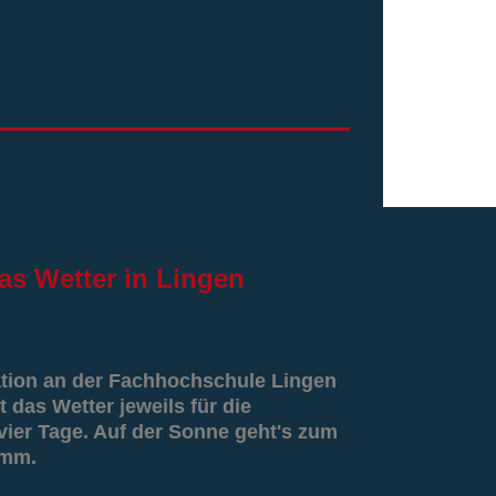
as
Wetter in Lingen
ation an der Fachhochschule Lingen
t das Wetter jeweils für die
er Tage. Auf der Sonne geht's zum
amm.