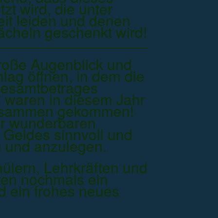
zt wird, die unter
it leiden und denen
Lächeln geschenkt wird!
roße Augenblick und
lag öffnen, in dem die
esamtbetrages
€ waren in diesem Jahr
zusammen gekommen!
er wunderbaren
 Geldes sinnvoll und
n und anzulegen.
hülern, Lehrkräften und
ren nochmals ein
 ein frohes neues