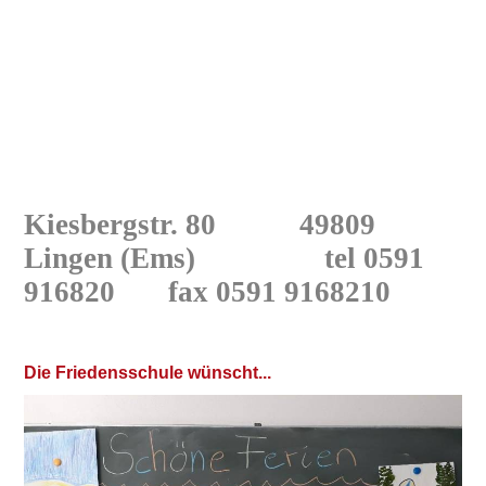
Kiesbergstr. 80 49809
Lingen
(Ems) tel 0591
916820
fax 0591 9168210
D
ie Friedensschule wünscht...