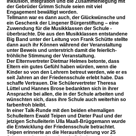
Inklusion, Integration und die Zusammenlegung mit
der Gebrüder Grimm Schule seien mit viel
Engagement bewältigt worden.
Tellmann war es dann auch, der Glückwünsche und
ein Geschenk der Lingener Bürgerstiftung – eine
Zuwendung für die Musikklassen der Schule -
überbrachte. Die aus den Musikklassen entstandene
Big Band unter der Leitung von Frank Schütte stellte
dann auch ihr Können während der Veranstaltung
unter Beweis und unterstrich damit die feierlich-
fröhliche Stimmung der Veranstaltung.
Der Elternvertreter Dietmar Helmes betonte, dass
Eltern ein gutes Gefühl haben würden, wenn die
Kinder so von den Lehrern betreut werden, wie er es
seit Jahren an der Friedensschule erlebt habe. Das
schaffe Vertrauen. Die Schülervertreter Theresa
Lüttel und Hannes Brose bedankten sich in ihrer
Ansprache bei allen, die in der Schule arbeiten und
wünschten sich, dass ihre Schule auch weiterhin so
farbenfroh bleibt.
In einer Talk-Runde mit den beiden ehemaligen
Schulleitern Ewald Teipen und Dieter Paul und der
jetzigen Schulleiterin Ulla Maaß-Brüggemann wurde
die Entwicklung der Friedensschule betrachtet.
Teipen erinnerte an die Herausforderung vor 25