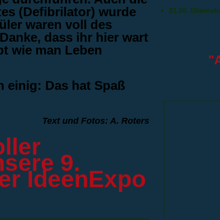
s (Defibrilator) wurde
31.08. Elternab
üler waren voll des
Danke, dass ihr hier wart
abt wie man Leben
"
h einig: Das hat Spaß
Text und Fotos: A. Roters
ller
nsere 9.
der IdeenExpo