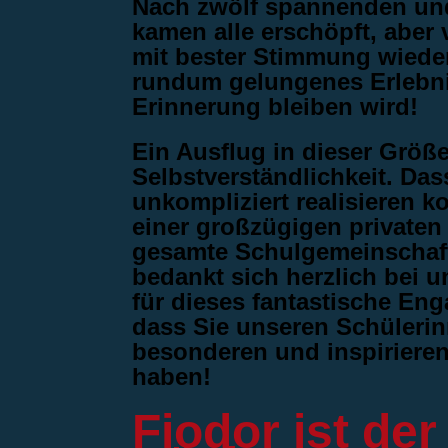
Nach zwölf spannenden und
kamen alle erschöpft, aber 
mit bester Stimmung wieder
rundum gelungenes Erlebnis
Erinnerung bleiben wird!
Ein Ausflug in dieser Größ
Selbstverständlichkeit. Das
unkompliziert realisieren k
einer großzügigen privaten
gesamte Schulgemeinschaft
bedankt sich herzlich bei 
für dieses fantastische En
dass Sie unseren Schüleri
besonderen und inspiriere
haben!
Fjodor ist de