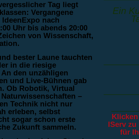
vergesslicher Tag liegt
Ein Ku
lklassen: Vergangene
T
r IdeenExpo nach
:00 Uhr bis abends 20:00
Zeichen von Wissenschaft,
ation.
nd bester Laune tauchten
r in die riesige
. An den unzähligen
ten und Live-Bühnen gab
. Ob Robotik, Virtual
r Naturwissenschaften –
en Technik nicht nur
 erleben, selbst
Klicken
cht sogar schon erste
IServ zu
liche Zukunft sammeln.
für I