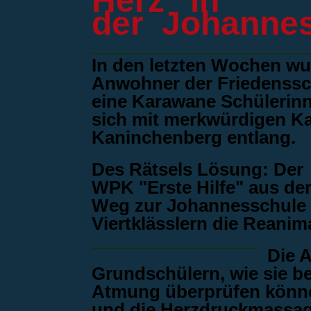
Herz“ in
der Johanne
In den letzten Wochen wu
Anwohner der Friedenssch
eine Karawane Schülerin
sich mit merkwürdigen Ka
Kaninchenberg entlang.
Des Rätsels Lösung: Der
WPK "Erste Hilfe" aus der
Weg zur Johannesschule
Viertklässlern die Reanim
Die A
Grundschülern, wie sie b
Atmung überprüfen könne
und die Herzdruckmassag