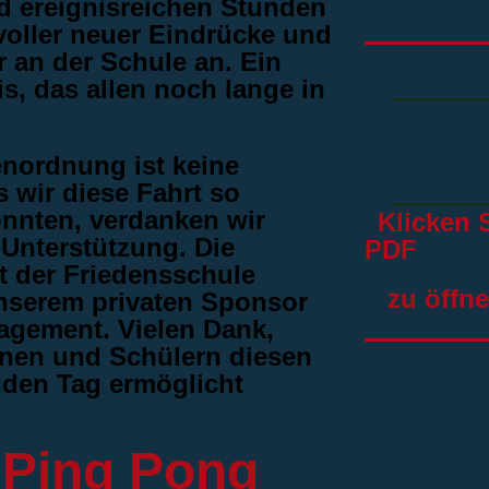
 ereignisreichen Stunden
voller neuer Eindrücke und
 an der Schule an. Ein
, das allen noch lange in
enordnung ist keine
s wir diese Fahrt so
onnten, verdanken wir
Klicken S
 Unterstützung.
​Die
PDF
 der Friedensschule
zu öffne
unserem privaten Sponsor
gagement. Vielen Dank,
nnen und Schülern diesen
nden Tag ermöglicht
r Ping Pong