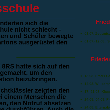
sschule
Frie
nderten sich die
ule nicht schlecht -
01.07. Zeugnis
nen und Schüler bewegte
rtons ausgerüstet den
01.07.-12.08.. 
Friede
 8RS hatte sich auf den
 gemacht, um den
13.08. Erster S
ation beizubringen.
14.08. Willkom
chtklässler zeigten den
17.-21.08. Klas
ei einem Menschen die
24.08.-04.09. P
n, den Notruf absetzen
24.08. Elternab
e durchführen. Auch die