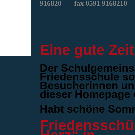
916820
fax 0591 9168210
Eine gute Zeit
Der Schulgemeins
Friedensschule so
Besucherinnen un
dieser Homepage ei
Habt schöne Somm
Friedensschül