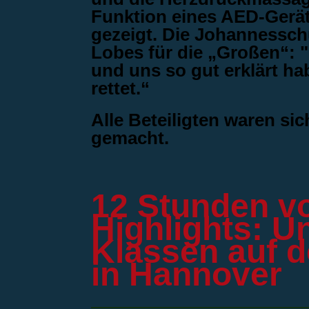
Funktion eines AED-Geräte
gezeigt. Die Johannessch
Lobes für die „Großen“: "
und uns so gut erklärt h
rettet.“
Alle Beteiligten waren sic
gemacht.
12 Stunden vo
Highlights: U
Klassen auf 
in Hannover