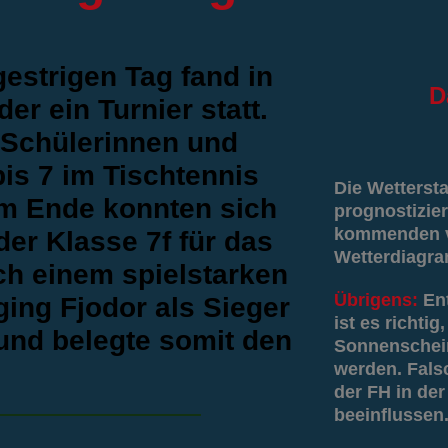
estrigen Tag fand in
D
er ein Turnier statt.
 Schülerinnen und
is 7 im Tischtennis
Die Wetterst
m Ende konnten sich
prognostizier
kommenden vi
er Klasse 7f für das
Wetterdiagr
ach einem spielstarken
Übrigens:
En
ing Fjodor als Sieger
ist es richti
und belegte somit den
Sonnenschein
werden. Fals
der FH in der
beeinflussen.