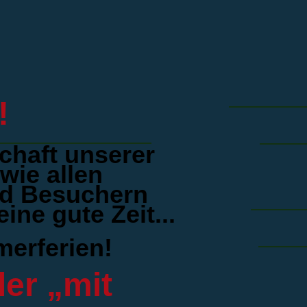
!
chaft unserer
wie allen
d Besuchern
ne gute Zeit...
erferien!
er „mit