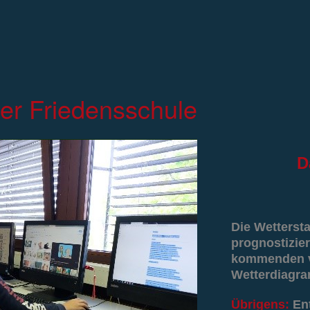
er Friedensschule
D
Die Wetterst
prognostizier
kommenden vi
Wetterdiagr
Übrigens:
En