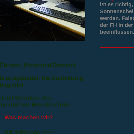
ist es richti
Sonnenschein
werden. Fals
der FH in der
beeinflussen.
Christin, Mirco und Dominik.
ts ausgebildet. Die Ausbildung
begleitet.
t mit Schülern des
ne und der Mosaikschule.
Was machen wir?
Wir treffen uns jeden