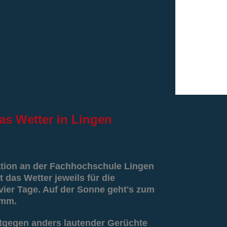
as
Wetter in Lingen
ation an der Fachhochschule Lingen
t das Wetter jeweils für die
er Tage. Auf der Sonne geht's zum
amm.
tgegen anders lautender Gerüchte