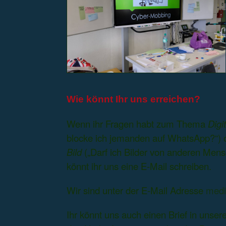
Wie könnt Ihr uns erreichen?
Wenn ihr Fragen habt zum Thema
Digi
blocke ich jemanden auf WhatsApp?“
Bild
(„Darf ich Bilder von anderen Mens
könnt ihr uns eine E-Mail schreiben.
Wir sind unter der E-Mail Adresse
medi
Ihr könnt uns auch einen Brief in unser