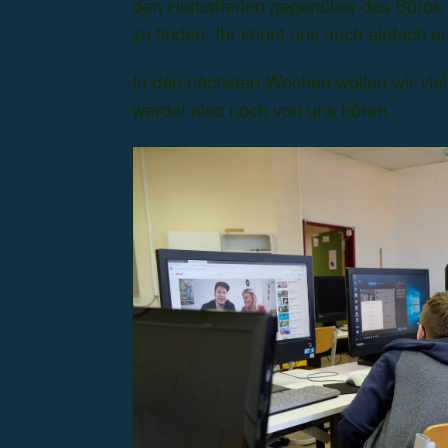
den Herbstferien gegenüber des Büros 
zu finden. Ihr könnt uns auch einfach 
In den nächsten Wochen wollen wir viel
werdet also noch von uns hören...