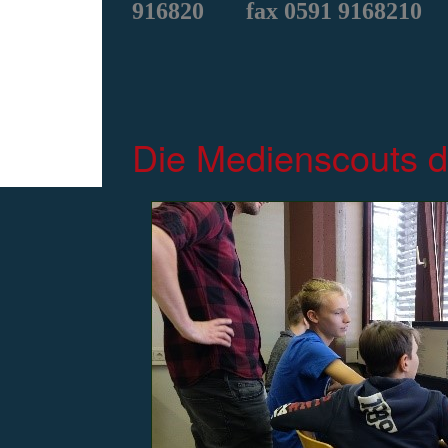
916820
fax 0591 9168210
Die Medienscouts d