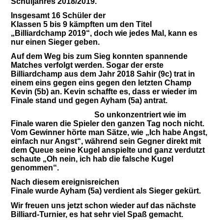
Schuljahres 2018/2019.
Insgesamt 16 Schüler der
Klassen 5 bis 9 kämpften um den Titel
„Billiardchamp 2019“, doch wie jedes Mal, kann es
nur einen Sieger geben.
Auf dem Weg bis zum Sieg konnten spannende
Matches verfolgt werden. Sogar der erste
Billiardchamp aus dem Jahr 2018 Sahir (9c) trat in
einem eins gegen eins gegen den letzten Champ
Kevin (5b) an. Kevin schaffte es, dass er wieder im
Finale stand und gegen Ayham (5a) antrat.
So unkonzentriert wie im
Finale waren die Spieler den ganzen Tag noch nicht.
Vom Gewinner hörte man Sätze, wie „Ich habe Angst,
einfach nur Angst“, während sein Gegner direkt mit
dem Queue seine Kugel anspielte und ganz verdutzt
schaute „Oh nein, ich hab die falsche Kugel
genommen“.
Nach diesem ereignisreichen
Finale wurde Ayham (5a) verdient als Sieger gekürt.
Wir freuen uns jetzt schon wieder auf das nächste
Billiard-Turnier, es hat sehr viel Spaß gemacht.